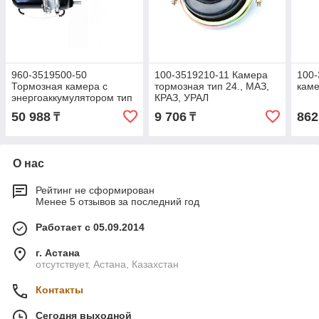
960-3519500-50
100-3519210-11 Камера
100
Тормозная камера с
тормозная тип 24., МАЗ,
каме
энергоаккумулятором тип
КРАЗ, УРАЛ
30/24 (для полуприцепов)
50 988
9 706
862
₸
₸
О нас
Рейтинг не сформирован
Менее 5 отзывов за последний год
Работает с 05.09.2014
г. Астана
отсутствует, Астана, Казахстан
Контакты
Сегодня выходной