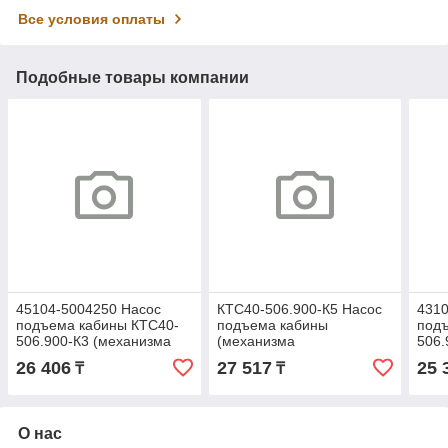
Все условия оплаты
Подобные товары компании
45104-5004250 Насос
КТС40-506.900-К5 Насос
4310
подъема кабины КТС40-
подъема кабины
под
506.900-К3 (механизма
(механизма
506.
опрокидывания кабины и
опрокидывания кабины)**
опро
26 406
27 517
25 
₸
₸
запасного колеса)**
О нас