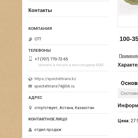
Контакты
100-35
СТТ
Применя
+7 (707) 770-72-65
Характе
звонить и писать в мессенджер MAX
https://spectehtrans.kz
Основ
spectehtrans74@bk.ru
Состоян
Информа
отсутствует, Астана, Казахстан
Цена:
27 
отдел продаж