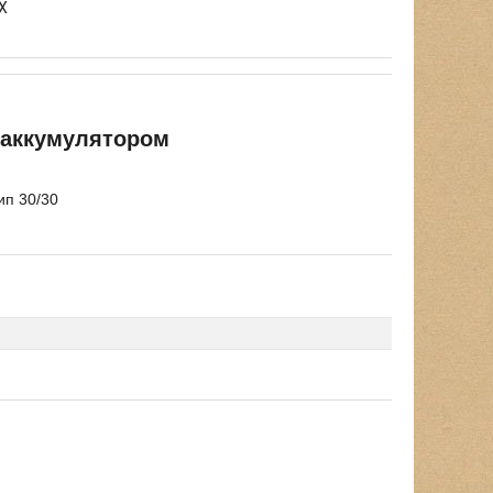
X
гоаккумулятором
ип 30/30