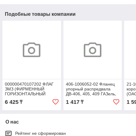
Подобные товары компании
000000470107202 ФЛАГ
406-1006052-02 Фланец
21-1
ЗМЗ (ФИРМЕННЫЙ
упорный распредвала
коро
ГОРИЗОНТАЛЬНЫЙ
ДВ-406, 405, 409 ГАЗель,
(ОА
1М*2М)
Волга, УАЗ (ОАО ЗМЗ)
6 425
1 417
1 5
₸
₸
О нас
Рейтинг не сформирован