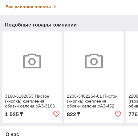
Все условия оплаты
Подобные товары компании
3160-6102053 Пистон
2206-5402254-01 Пистон
2206
(кнопка) крепления
(кнопка) крепления
(гво
обивки салона УАЗ-3163
обивки салона УАЗ-452
обив
Патриот
черный
(чер
1 525
822
776
₸
₸
О нас