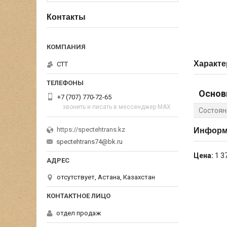
Контакты
Характе
СТТ
Основ
+7 (707) 770-72-65
звонить и писать в мессенджер MAX
Состоян
https://spectehtrans.kz
Информа
spectehtrans74@bk.ru
Цена:
1 3
отсутствует, Астана, Казахстан
отдел продаж