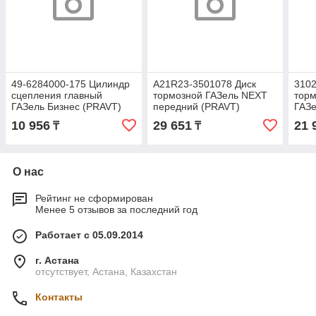
49-6284000-175 Цилиндр
A21R23-3501078 Диск
310
сцепления главный
тормозной ГАЗель NEXT
торм
ГАЗель Бизнес (PRAVT)
передний (PRAVT)
ГАЗе
496284000175
(ОАО
10 956
29 651
21 
₸
₸
О нас
Рейтинг не сформирован
Менее 5 отзывов за последний год
Работает с 05.09.2014
г. Астана
отсутствует, Астана, Казахстан
Контакты