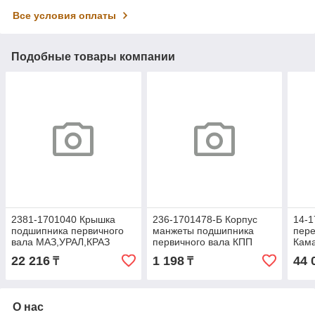
Все условия оплаты
Подобные товары компании
2381-1701040 Крышка
236-1701478-Б Корпус
14-1
подшипника первичного
манжеты подшипника
пере
вала МАЗ,УРАЛ,КРАЗ
первичного вала КПП
Кама
(КПП-2361,2381)
(АВ
22 216
1 198
44 
₸
₸
О нас