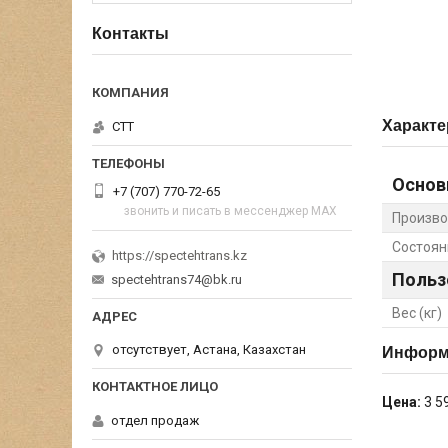
Контакты
Характе
СТТ
Основ
+7 (707) 770-72-65
звонить и писать в мессенджер MAX
Произво
Состоян
https://spectehtrans.kz
Польз
spectehtrans74@bk.ru
Вес (кг)
отсутствует, Астана, Казахстан
Информа
Цена:
3 5
отдел продаж