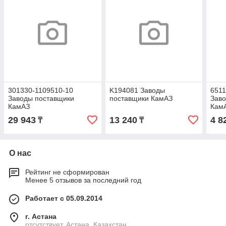
301330-1109510-10
K194081 Заводы
651
Заводы поставщики
поставщики КамАЗ
Зав
КамАЗ
Кам
29 943
13 240
4 8
₸
₸
О нас
Рейтинг не сформирован
Менее 5 отзывов за последний год
Работает с 05.09.2014
г. Астана
отсутствует, Астана, Казахстан