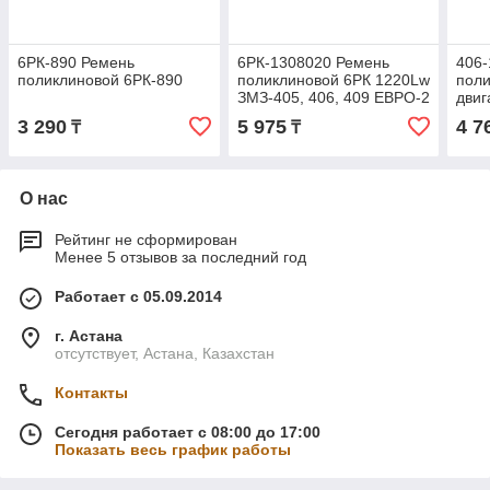
6РК-890 Ремень
6РК-1308020 Ремень
406-
поликлиновой 6РК-890
поликлиновой 6РК 1220Lw
поли
ЗМЗ-405, 406, 409 ЕВРО-2
двиг
(RUBENA)
3 290
5 975
4 7
₸
₸
О нас
Рейтинг не сформирован
Менее 5 отзывов за последний год
Работает с 05.09.2014
г. Астана
отсутствует, Астана, Казахстан
Контакты
Сегодня работает с 08:00 до 17:00
Показать весь график работы