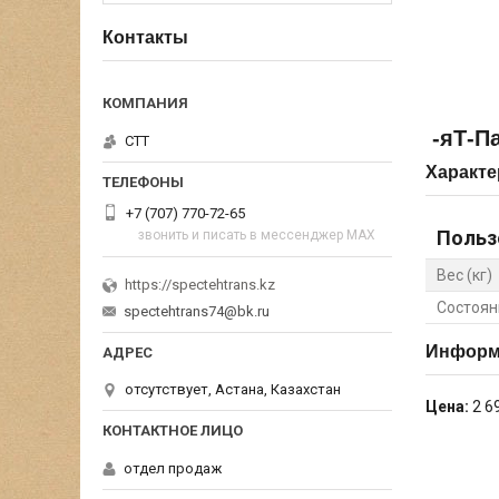
Контакты
-яТ-Па
СТТ
Характе
+7 (707) 770-72-65
Польз
звонить и писать в мессенджер MAX
Вес (кг)
https://spectehtrans.kz
Состоян
spectehtrans74@bk.ru
Информа
отсутствует, Астана, Казахстан
Цена:
2 6
отдел продаж