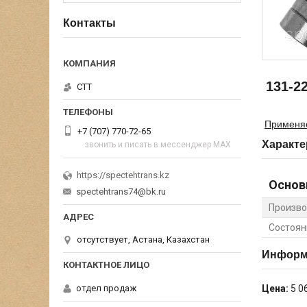
Контакты
131-2
СТТ
Применя
+7 (707) 770-72-65
Характе
звонить и писать в мессенджер MAX
https://spectehtrans.kz
Основ
spectehtrans74@bk.ru
Произво
Состоян
отсутствует, Астана, Казахстан
Информа
отдел продаж
Цена:
5 0