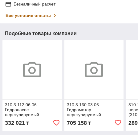
Безналичный расчет
Все условия оплаты
Подобные товары компании
310.3.112.06.06
310.3.160.03.06
310.
Гидронасос
Гидромотор
нер
нерегулируемый
нерегулируемый
(310
(310.3.112.06.06) (испол.
(310.3.160.03.06)
332 021
705 158
289
₸
₸
вала шпоночное)