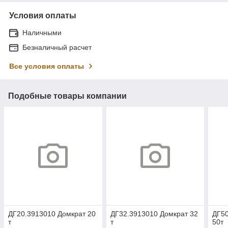
Условия оплаты
Наличными
Безналичный расчет
Все условия оплаты
Подобные товары компании
ДГ20.3913010 Домкрат 20
ДГ32.3913010 Домкрат 32
ДГ50
т
т
50т