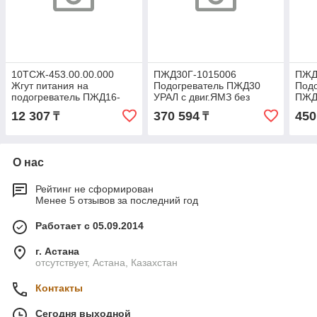
10ТСЖ-453.00.00.000
ПЖД30Г-1015006
ПЖД
Жгут питания на
Подогреватель ПЖД30
Подо
подогреватель ПЖД16-
УРАЛ с двиг.ЯМЗ без
ПЖД
01СТ 10ТСЖ
катушки
12 307
370 594
450
₸
₸
453.00.00.000
(ТЕПЛОВЫЕ СИСТЕМЫ)
О нас
Рейтинг не сформирован
Менее 5 отзывов за последний год
Работает с 05.09.2014
г. Астана
отсутствует, Астана, Казахстан
Контакты
Сегодня выходной