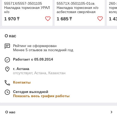
55571Х/5557-3501105
55571Х-3501105-01св.
260-
Накладка тормозная УРАЛ
Накладка тормозная н/о
торм
н/о
асбестовая сверлёная
коло
после 2009 г.в.УРАЛ
(ТР
1 970
1 685
1 4
₸
₸
(ФРИТЕКС)
О нас
Рейтинг не сформирован
Менее 5 отзывов за последний год
Работает с 05.09.2014
г. Астана
отсутствует, Астана, Казахстан
Контакты
Сегодня выходной
Показать весь график работы
О нас