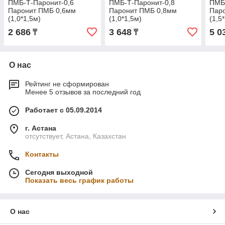
ПМБ-Т-Паронит-0,6
ПМБ-Т-Паронит-0,8
ПМБ
Паронит ПМБ 0,6мм
Паронит ПМБ 0,8мм
Пар
(1,0*1,5м)
(1,0*1,5м)
(1,5
2 686
3 648
5 0
₸
₸
О нас
Рейтинг не сформирован
Менее 5 отзывов за последний год
Работает с 05.09.2014
г. Астана
отсутствует, Астана, Казахстан
Контакты
Сегодня выходной
Показать весь график работы
О нас