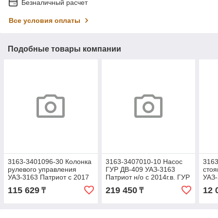
Безналичный расчет
Все условия оплаты
Подобные товары компании
3163-3401096-30 Колонка
3163-3407010-10 Насос
3163
рулевого управления
ГУР ДВ-409 УАЗ-3163
стоя
УАЗ-3163 Патриот с 2017
Патриот н/о с 2014г.в. ГУР
УАЗ-
г.в. (ОАО УАЗ)
ZF (ОАО УАЗ) (PSP3L6 /
рест
115 629
219 450
12 
₸
₸
ZF 7079 955 224)