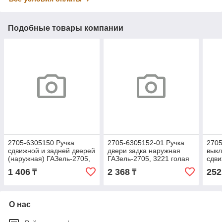
Подобные товары компании
2705-6305150 Ручка
2705-6305152-01 Ручка
2705
сдвижной и задней дверей
двери задка наружная
выкл
(наружная) ГАЗель-2705,
ГАЗель-2705, 3221 голая
сдви
3221 (ГОСТех) металл
ГАЗе
1 406
2 368
252
₸
₸
Собо
О нас