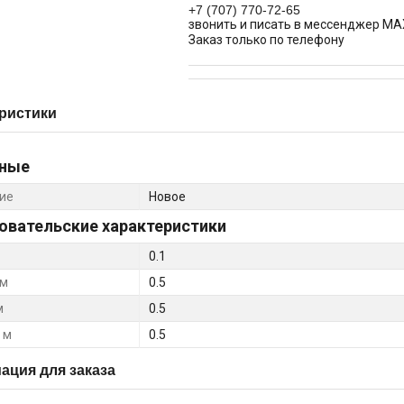
+7 (707) 770-72-65
звонить и писать в мессенджер MA
Заказ только по телефону
ристики
ные
ие
Новое
овательские характеристики
0.1
 м
0.5
м
0.5
 м
0.5
ция для заказа