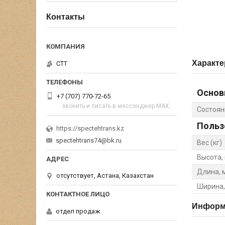
Контакты
Характе
СТТ
Основ
+7 (707) 770-72-65
звонить и писать в мессенджер MAX
Состоян
Польз
https://spectehtrans.kz
spectehtrans74@bk.ru
Вес (кг)
Высота,
Длина, 
отсутствует, Астана, Казахстан
Ширина,
Информа
отдел продаж