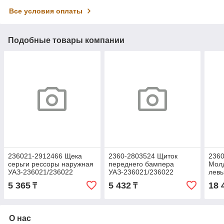
Все условия оплаты
Подобные товары компании
236021-2912466 Щека
2360-2803524 Щиток
2360
серьги рессоры наружная
переднего бампера
Молд
УАЗ-236021/236022
УАЗ-236021/236022
левы
Профи (ОАО УАЗ)
Профи правый (ОАО УАЗ)
Про
5 365
5 432
18 
₸
₸
О нас