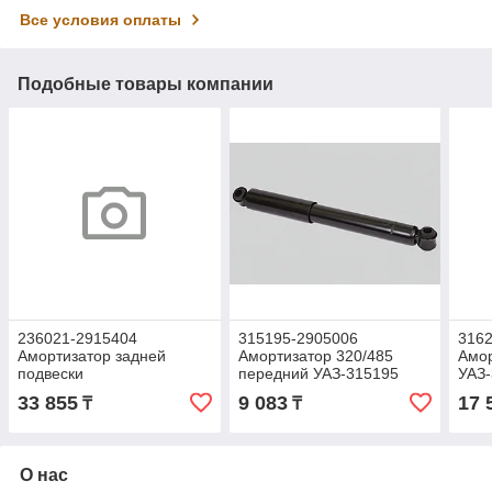
Все условия оплаты
Подобные товары компании
236021-2915404
315195-2905006
3162
Амортизатор задней
Амортизатор 320/485
Амор
подвески
передний УАЗ-315195
УАЗ-
УАЗ-236021/236022
Хантер, 3163, 3159, 3160
EXP
33 855
9 083
17 
₸
₸
Профи газомаслян.со
газомасляный*
(ОА
втулкой (СААЗ)
51.2915010(ОАО
О нас