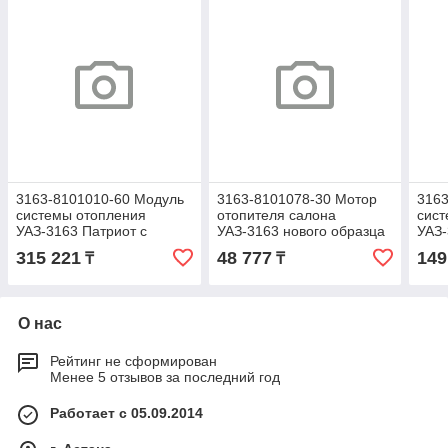
3163-8101010-60 Модуль
3163-8101078-30 Мотор
3163
системы отопления
отопителя салона
сист
УАЗ-3163 Патриот с
УАЗ-3163 нового образца
УАЗ-
09.2016г.в. (без
после 05.2012, Sanden
2016г
315 221
48 777
149
₸
₸
кондиционера, без доп
International (Europe)
доп
отопителя)
отоп
О нас
Рейтинг не сформирован
Менее 5 отзывов за последний год
Работает с 05.09.2014