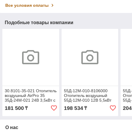
Все условия оплаты
Подобные товары компании
30.8101-35-021 Отопитель
55Д-12М-010-8106000
55Д
воздушный AirPro 35
Отопитель воздушный
Ото
35Д-24М-021 24В 3,5кВт с
55Д-12М-010 12В 5,5кВт
55Д-
топливным баком
без бака (Прамотроник)
без 
181 500
198 534
204
₸
₸
(Прамотроник)
О нас