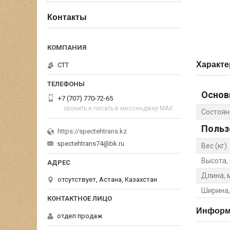
Контакты
Характе
СТТ
Основ
+7 (707) 770-72-65
звонить и писать в мессенджер MAX
Состоян
Польз
https://spectehtrans.kz
spectehtrans74@bk.ru
Вес (кг)
Высота,
Длина, 
отсутствует, Астана, Казахстан
Ширина,
Информа
отдел продаж