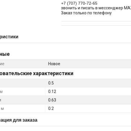
+7 (707) 770-72-65
звонить и писать в мессенджер MA
Заказ только по телефону
ристики
ные
ие
Новое
овательские характеристики
0.5
 м
0.12
м
0.63
 м
0.2
ция для заказа