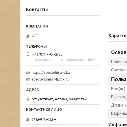
Контакты
Характе
СТТ
Основ
+7 (707) 770-72-65
звонить и писать в мессенджер MAX
Произво
Состоян
https://spectehtrans.kz
Польз
spectehtrans74@bk.ru
Вес (кг)
Высота,
отсутствует, Астана, Казахстан
Длина, 
Ширина,
отдел продаж
Информа