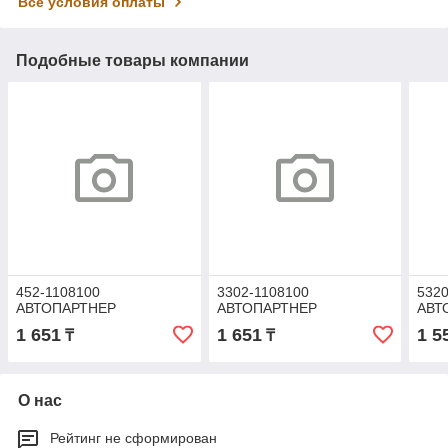
Все условия оплаты
Подобные товары компании
452-1108100
3302-1108100
5320
АВТОПАРТНЕР
АВТОПАРТНЕР
АВТ
1 651
1 651
1 5
₸
₸
О нас
Рейтинг не сформирован