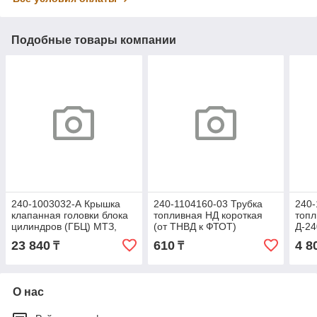
Подобные товары компании
240-1003032-А Крышка
240-1104160-03 Трубка
240-
клапанная головки блока
топливная НД короткая
топ
цилиндров (ГБЦ) МТЗ,
(от ТНВД к ФТОТ)
Д-24
ЗИЛ, ПАЗ Д-240,-245
МТЗ,ММЗ
ММЗ
23 840
610
4 8
₸
₸
(ОАО ММЗ)
О нас