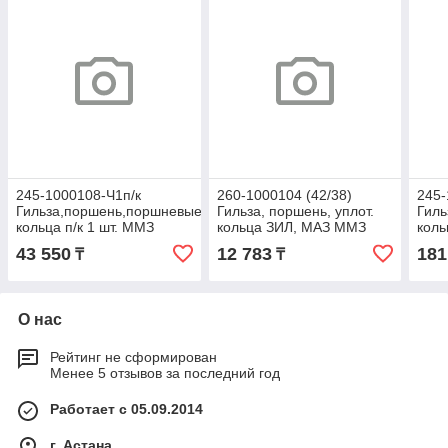
245-1000108-Ч1п/к
260-1000104 (42/38)
245-
Гильза,поршень,поршневые
Гильза, поршень, уплот.
Гил
кольца п/к 1 шт. ММЗ
кольца ЗИЛ, МАЗ ММЗ
коль
Д-245,-260 Евро-0, 1
Д-245 Е-0/1 (п/к, под пал.
Д-24
43 550
12 783
181
₸
₸
(палец D=42) (Чешский
ф=42мм .)
(пал
О нас
Рейтинг не сформирован
Менее 5 отзывов за последний год
Работает с 05.09.2014
г. Астана