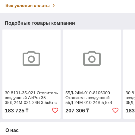
Все условия оплаты
Подобные товары компании
30.8101-35-021 Отопитель
55Д-24М-010-8106000
30.8
воздушный AirPro 35
Отопитель воздушный
возд
35Д-24М-021 24В 3,5кВт с
55Д-24М-010 24В 5,5кВт
35Д-
топливным баком
без бака (Прамотроник)
топ
183 725
207 306
183
₸
₸
(Прамотроник)
(Пра
О нас