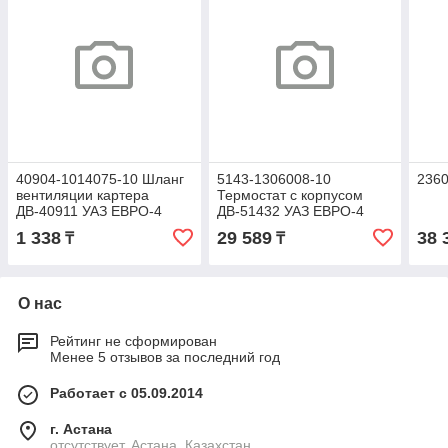
40904-1014075-10 Шланг
5143-1306008-10
2360
вентиляции картера
Термостат с корпусом
ДВ-40911 УАЗ ЕВРО-4
ДВ-51432 УАЗ ЕВРО-4
(ЗМЗ)
1 338
29 589
38 
₸
₸
О нас
Рейтинг не сформирован
Менее 5 отзывов за последний год
Работает с 05.09.2014
г. Астана
отсутствует, Астана, Казахстан