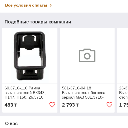
Все условия оплаты
Подобные товары компании
60.3710-116 Рамка
581-3710-04.18
26-3
выключателей ВК343,
Выключатель обогрева
Выкл
П147, П150, 26.3710,
зеркал МАЗ 581.3710-
отоп
72.3709 (Автоарматура)
04.18 (Автоарматура)
(Авт
483
2 793
1 7
₸
₸
О нас