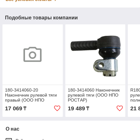
Подобные товары компании
180-3414060-20
180-3414060 Наконечник
R180
Наконечник рулевой тяги
рулевой тяги (ООО НПО
руле
правый (ООО НПО
РОСТАР)
пол
РОСТАР)
авт
17 069
19 489
21 
₸
₸
НПО
О нас