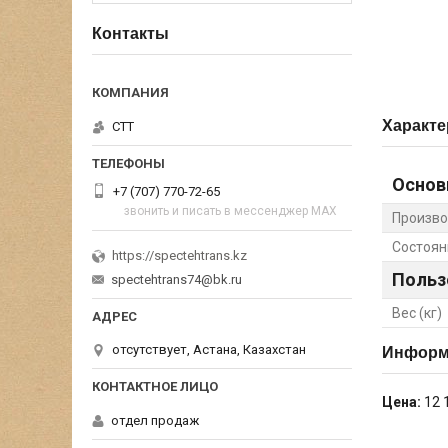
Контакты
Характе
СТТ
Основ
+7 (707) 770-72-65
звонить и писать в мессенджер MAX
Произво
Состоян
https://spectehtrans.kz
Польз
spectehtrans74@bk.ru
Вес (кг)
отсутствует, Астана, Казахстан
Информа
Цена:
12 
отдел продаж