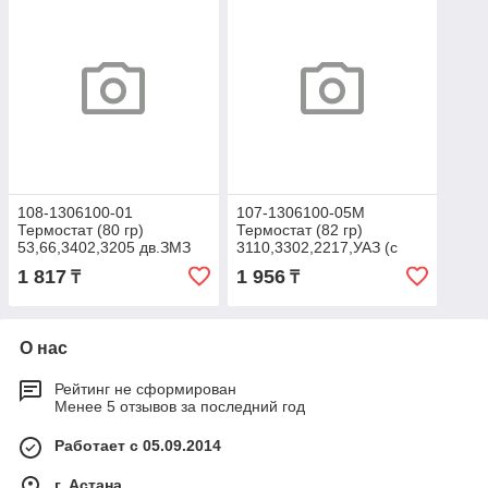
108-1306100-01
107-1306100-05М
Термостат (80 гр)
Термостат (82 гр)
53,66,3402,3205 дв.ЗМЗ
3110,3302,2217,УАЗ (с
(ZOMMER)
дв.ЗМЗ с 2004 г)
1 817
1 956
₸
₸
5320,4310 (с дв.Камаз Е2)
(ZOMMER)
О нас
Рейтинг не сформирован
Менее 5 отзывов за последний год
Работает с 05.09.2014
г. Астана