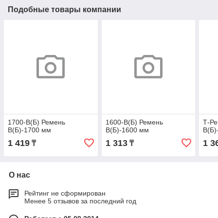
Подобные товары компании
1700-B(Б) Ремень
1600-B(Б) Ремень
Т-Ре
B(Б)-1700 мм
B(Б)-1600 мм
B(Б)
1 419
1 313
1 3
₸
₸
О нас
Рейтинг не сформирован
Менее 5 отзывов за последний год