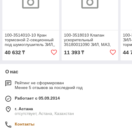
100-3514010-10 Кран
100-3518010 Клапан
100-
тормозной 2-секционный
ускорительный
ЗИЛ-
под шумоглушитель ЗИЛ,,
35180011090 ЗИЛ, МАЗ,
торм
МАЗ (РААЗ)
(SORL)
с кр
40 632
11 393
44 
₸
₸
шумо
О нас
Рейтинг не сформирован
Менее 5 отзывов за последний год
Работает с 05.09.2014
г. Астана
отсутствует, Астана, Казахстан
Контакты