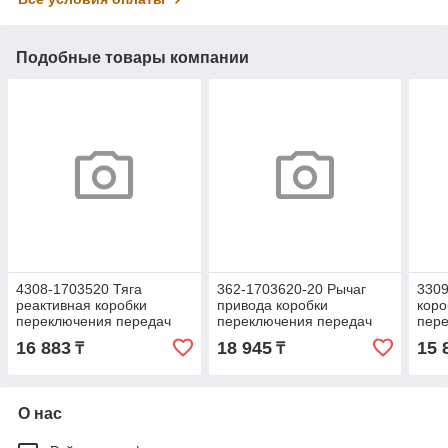
Подобные товары компании
4308-1703520 Тяга
362-1703620-20 Рычаг
3309
реактивная коробки
привода коробки
коро
переключения передач
переключения передач
пере
(КПП) 4308 в сборе (ООО
(КПП)-152 ЕВРО в сборе
втор
16 883
18 945
15 
₸
₸
НПО РОСТАР)
(ООО НПО РОСТАР)
(ОАО
О нас