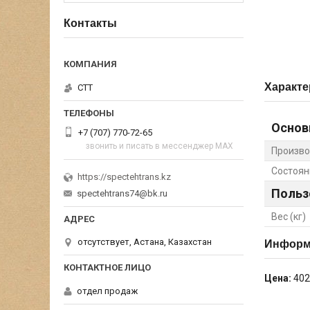
Контакты
Характе
СТТ
Основ
+7 (707) 770-72-65
звонить и писать в мессенджер MAX
Произво
Состоян
https://spectehtrans.kz
Польз
spectehtrans74@bk.ru
Вес (кг)
отсутствует, Астана, Казахстан
Информа
Цена:
402
отдел продаж