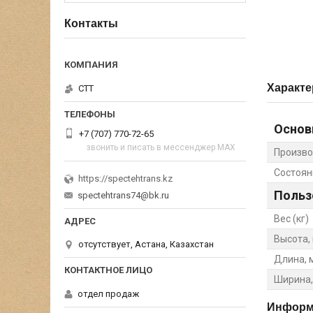
Контакты
Характе
СТТ
Основ
+7 (707) 770-72-65
звонить и писать в мессенджер MAX
Произво
Состоян
https://spectehtrans.kz
Польз
spectehtrans74@bk.ru
Вес (кг)
Высота,
отсутствует, Астана, Казахстан
Длина, 
Ширина,
отдел продаж
Информа