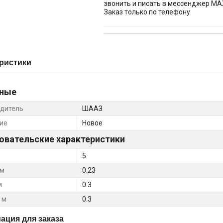
звонить и писать в мессенджер MA
Заказ только по телефону
ристики
ные
дитель
ШААЗ
ие
Новое
овательские характеристики
5
 м
0.23
м
0.3
 м
0.3
ция для заказа