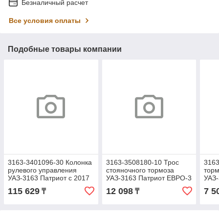
Безналичный расчет
Все условия оплаты
Подобные товары компании
3163-3401096-30 Колонка
3163-3508180-10 Трос
3163
рулевого управления
стояночного тормоза
торм
УАЗ-3163 Патриот с 2017
УАЗ-3163 Патриот ЕВРО-3
УАЗ-
г.в. (ОАО УАЗ)
рестайлинг 2017г. правый
(рес
115 629
12 098
7 5
₸
₸
УАЗ)