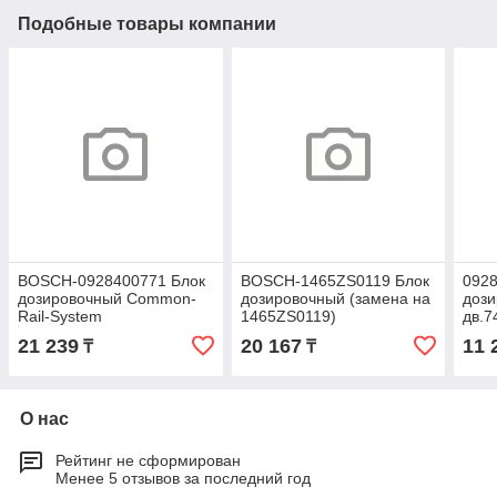
Подобные товары компании
BOSCH-0928400771 Блок
BOSCH-1465ZS0119 Блок
0928
дозировочный Common-
дозировочный (замена на
доз
Rail-System
1465ZS0119)
дв.7
1465
21 239
20 167
11 
₸
₸
00-0
О нас
Рейтинг не сформирован
Менее 5 отзывов за последний год