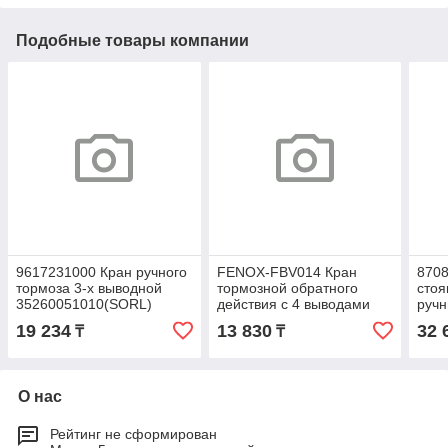
Подобные товары компании
9617231000 Кран ручного
FENOX-FBV014 Кран
8708
тормоза 3-х выводной
тормозной обратного
стоя
35260051010(SORL)
действия с 4 выводами
руч
Камаз,МАЗ FBV014
(ОА
19 234
13 830
32 
₸
₸
ан.100-3537310 (FENOX)
О нас
Рейтинг не сформирован