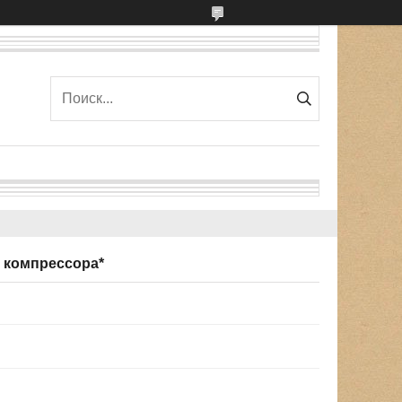
7 компpессоpа*