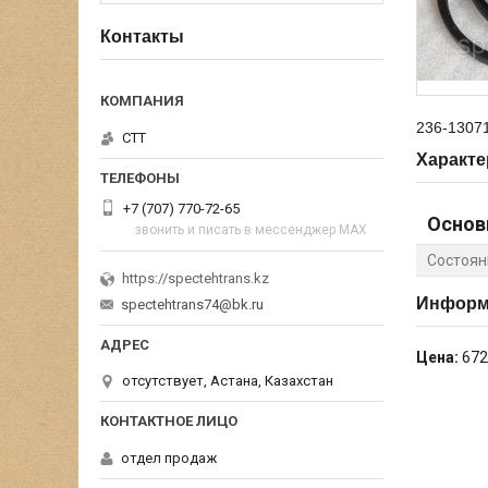
Контакты
236-1307
СТТ
Характе
+7 (707) 770-72-65
Основ
звонить и писать в мессенджер MAX
Состоян
https://spectehtrans.kz
Информа
spectehtrans74@bk.ru
Цена:
672
отсутствует, Астана, Казахстан
отдел продаж