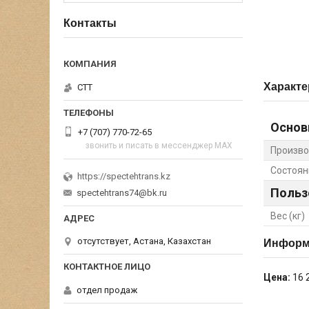
Контакты
Характе
СТТ
Основ
+7 (707) 770-72-65
звонить и писать в мессенджер MAX
Произво
Состоян
https://spectehtrans.kz
Польз
spectehtrans74@bk.ru
Вес (кг)
отсутствует, Астана, Казахстан
Информа
Цена:
16 
отдел продаж