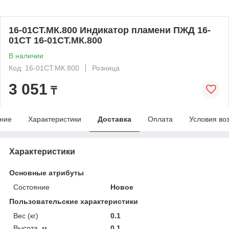
16-01СТ.МК.800 Индикатор пламени ПЖД 16-
01СТ 16-01СТ.МК.800
В наличии
Код: 16-01СТ.МК.800
Розница
3 051
₸
ние
Характеристики
Доставка
Оплата
Условия во
Характеристики
Основные атрибуты
Состояние
Новое
Пользовательские характеристики
Вес (кг)
0.1
Высота, м
0.1