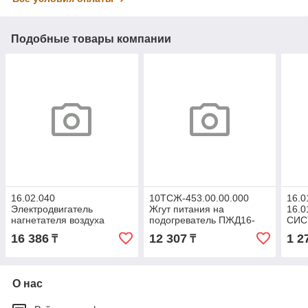
Подобные товары компании
16.02.040
10ТСЖ-453.00.00.000
16.0
Электродвигатель
Жгут питания на
16.
нагнетателя воздуха
подогреватель ПЖД16-
СИС
ПЖД16-01СТ (ДП-63-70-
01СТ 10ТСЖ
16 386
12 307
1 2
₸
₸
10-24) 16.02.040
453.00.00.000
(ТЕПЛОВЫЕ СИСТЕМЫ)
(ТЕПЛОВЫЕ СИСТЕМЫ)
О нас