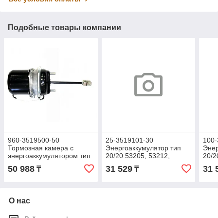
Подобные товары компании
960-3519500-50
25-3519101-30
100-
Тормозная камера с
Энергоаккумулятор тип
Энер
энергоаккумулятором тип
20/20 53205, 53212,
20/2
30/24 (для полуприцепов)
53215, 65115 (РААЗ)
50 988
31 529
31 
₸
₸
О нас