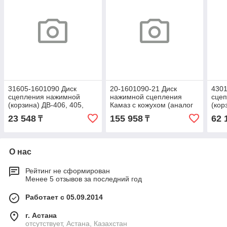
31605-1601090 Диск
20-1601090-21 Диск
4301
сцепления нажимной
нажимной сцепления
сце
(корзина) ДВ-406, 405,
Камаз с кожухом (аналог
(кор
409, 402 ГАЗель, Волга,
SACHS 153482116031)
Валд
23 548
155 958
62 
₸
₸
УАЗ (LUK) L-01024-0190-
ПАЗ 
00
О нас
Рейтинг не сформирован
Менее 5 отзывов за последний год
Работает с 05.09.2014
г. Астана
отсутствует, Астана, Казахстан