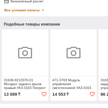
Безналичный расчет
Все условия оплаты
Подобные товары компании
31638-8212070-01
471-3769 Модуль
3163
Молдинг заднего крыла
управления
кард
правый УАЗ-3163 Патриот
светотехникой УАЗ-3163
упра
после 2014г.в. (под
CnR013560 (471.3769)
Патр
13 089
14 553
86 
₸
₸
окраску)
Cartronic
г. (